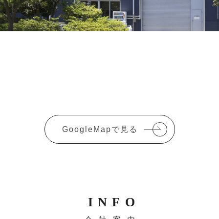
GoogleMapで見る
INFO